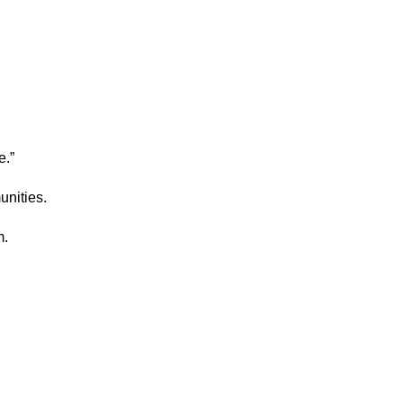
e.”
unities.
m.