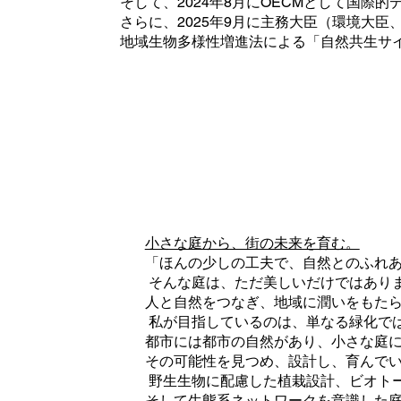
そして、2024年8月にOECMとして国際
​さらに、2025年9月に主務大臣（環境大
地域生物多様性増進法による「自然共生サ
小さな庭から、街の未来を育む。
「ほんの少しの工夫で、自然とのふれ
そんな庭は、ただ美しいだけではあり
人と自然をつなぎ、地域に潤いをもた
私が目指しているのは、単なる緑化で
都市には都市の自然があり、小さな庭
その可能性を見つめ、設計し、育んで
野生生物に配慮した植栽設計、ビオト
そして生態系ネットワークを意識した