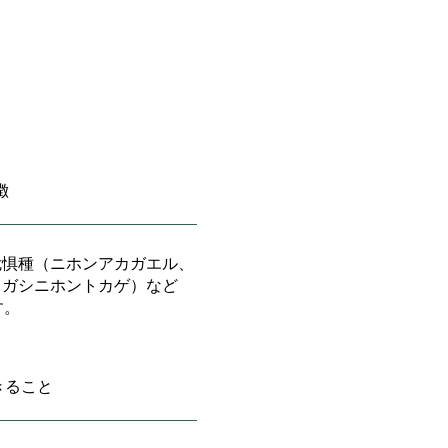
特徴
危惧種（ニホンアカガエル、
ヒガシニホントカゲ）など
す。
できること