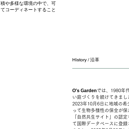
面積や多様な環境の中で、可
してコーディネートすること
History / 沿革
O's Garden
では、1980
い庭づくりを続けてきまし
2023年10月6日に地域
って生物多様性の保全が保
「自然共生サイト」の認定を
て国際データベースに登録