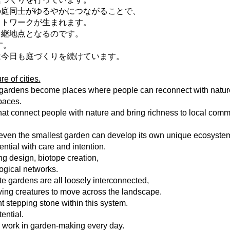
の庭同士がゆるやかにつながることで、
ットワークが生まれます。
中継地点となるのです。
す。
enは今日も庭づくりを続けています。
e of cities.
, gardens become places where people can reconnect with natur
paces.
at connect people with nature and bring richness to local comm
d even the smallest garden can develop its own unique ecosyste
ntial with care and intention.
ing design, biotope creation,
ogical networks.
e gardens are all loosely interconnected,
iving creatures to move across the landscape.
stepping stone within this system.
ential.
ts work in garden-making every day.