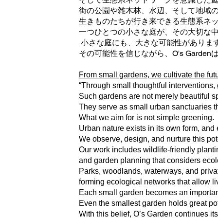
街の公園や雑木林、水辺、そして地域
生きものたちが行き来できる生態系ネ
一つひとつの小さな庭が、その大切な
小さな庭にも、大きな可能性がありま
その可能性を信じながら、O's Gard
From small gardens, we cultivate the futur
“Through small thoughtful interventions
Such gardens are not merely beautiful s
They serve as small urban sanctuaries th
What we aim for is not simple greening.
Urban nature exists in its own form, an
We observe, design, and nurture this pote
Our work includes wildlife-friendly plant
and garden planning that considers ecol
Parks, woodlands, waterways, and privat
forming ecological networks that allow l
Each small garden becomes an important 
Even the smallest garden holds great pot
With this belief, O’s Garden continues i